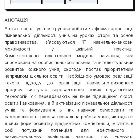
АНОТАЦІЯ
У статті аналізується групова роботи як форма організації
пізнавальної діяльності учнів на уроках історії та основ
правознавства, з’ясовуються її навчально-виховні
можливості у шкільній практиці.
Компетентнісно орієнтована модель навчання, яка
спрямована на особистісно-соціальний та інтелектуальний
розвиток кожного учня, сьогодні постає пріоритетним
напрямком шкільної освіти. Необхідною умовою реалізації
такого підходу до організації навчально-виховного
процесу виступає впровадження нових педагогічних
технологій, які передбачають не лише підвищення якості
освіти і виховання, а й активізацію пізнавальної діяльності
учнів та формування в них навичок самоосвіти та
самореалізації. Групова навчальна робота учнів, як одна із
дієвих форм розвитку предметних компетенцій, містить в
собі потужний потенціал для ефективного і
результативного вирішення завдань, що сьогодні