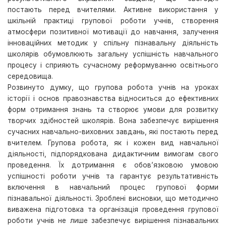
постають перед вчителями. Активне використання у
шкільній практиці групової роботи учнів, створення
атмосфери позитивної мотивації до навчання, залучення
інноваційних методик у спільну пізнавальну діяльність
школярів обумовлюють загальну успішність навчального
процесу і сприяють сучасному реформуванню освітнього
середовища.
Розвинуто думку, що групова робота учнів на уроках
історії і основ правознавства відноситься до ефективних
форм отримання знань та створює умови для розвитку
творчих здібностей школярів. Вона забезпечує вирішення
сучасних навчально-виховних завдань, які постають перед
вчителем. Групова робота, як і кожен вид навчальної
діяльності, підпорядкована дидактичним вимогам свого
проведення. Їх дотримання є обов’язковою умовою
успішності роботи учнів та гарантує результативність
включення в навчальний процес групової форми
пізнавальної діяльності. Зроблені висновки, що методично
виважена підготовка та організація проведення групової
роботи учнів не лише забезпечує вирішення пізнавальних