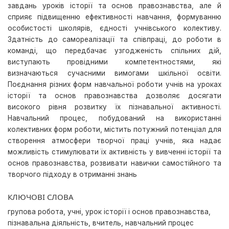
завдань уроків історії та основ правознавства, але й
сприяє підвищенню ефективності навчання, формуванню
особистості школярів, єдності учнівського колективу.
Здатність до самореалізації та співпраці, до роботи в
команді, що передбачає узгодженість спільних дій,
виступають провідними компетентностями, які
визначаються сучасними вимогами шкільної освіти.
Поєднання різних форм навчальної роботи учнів на уроках
історії та основ правознавства дозволяє досягати
високого рівня розвитку їх пізнавальної активності.
Навчальний процес, побудований на використанні
колективних форм роботи, містить потужний потенціал для
створення атмосфери творчої праці учнів, яка надає
можливість стимулювати їх активність у вивченні історії та
основ правознавства, розвивати навички самостійного та
творчого підходу в отриманні знань
КЛЮЧОВІ СЛОВА
групова робота, учні, урок історії і основ правознавства,
пізнавальна діяльність, вчитель, навчальний процес