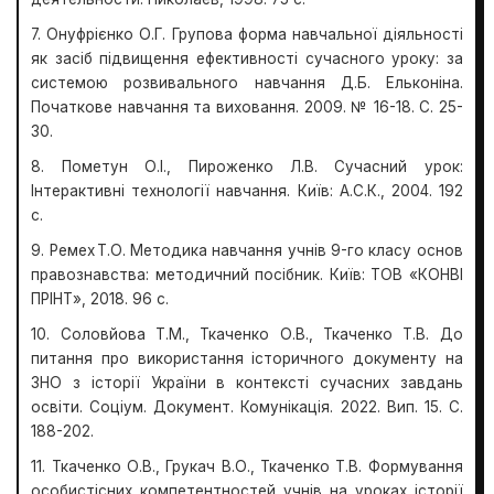
7. Онуфрієнко О.Г. Групова форма навчальної діяльності
як засіб підвищення ефективності сучасного уроку: за
системою розвивального навчання Д.Б. Ельконіна.
Початкове навчання та виховання. 2009. № 16-18. С. 25-
30.
8. Пометун О.І., Пироженко Л.В. Сучасний урок:
Інтерактивні технології навчання. Київ: А.С.К., 2004. 192
с.
9. Ремех Т.О. Методика навчання учнів 9-го класу основ
правознавства: методичний посібник. Київ: ТОВ «КОНВІ
ПРІНТ», 2018. 96 с.
10. Соловйова Т.М., Ткаченко О.В., Ткаченко Т.В. До
питання про використання історичного документу на
ЗНО з історії України в контексті сучасних завдань
освіти. Соціум. Документ. Комунікація. 2022. Вип. 15. С.
188-202.
11. Ткаченко О.В., Грукач В.О., Ткаченко Т.В. Формування
особистісних компетентностей учнів на уроках історії