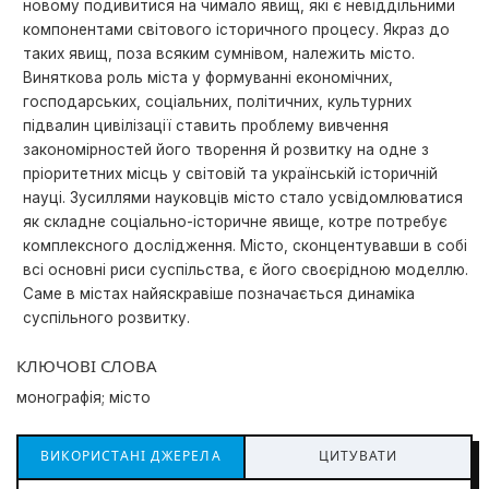
новому подивитися на чимало явищ, які є невіддільними
компонентами світового історичного процесу. Якраз до
таких явищ, поза всяким сумнівом, належить місто.
Виняткова роль міста у формуванні економічних,
господарських, соціальних, політичних, культурних
підвалин цивілізації ставить проблему вивчення
закономірностей його творення й розвитку на одне з
пріоритетних місць у світовій та українській історичній
науці. Зусиллями науковців місто стало усвідомлюватися
як складне соціально-історичне явище, котре потребує
комплексного дослідження. Місто, сконцентувавши в собі
всі основні риси суспільства, є його своєрідною моделлю.
Саме в містах найяскравіше позначається динаміка
суспільного розвитку.
КЛЮЧОВІ СЛОВА
монографія; місто
ВИКОРИСТАНІ ДЖЕРЕЛА
ЦИТУВАТИ