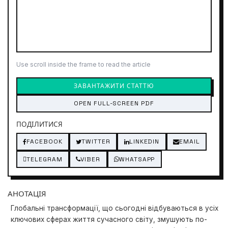
Use scroll inside the frame to read the article
ЗАВАНТАЖИТИ СТАТТЮ
OPEN FULL-SCREEN PDF
ПОДІЛИТИСЯ
FACEBOOK
TWITTER
LINKEDIN
EMAIL
TELEGRAM
VIBER
WHATSAPP
АНОТАЦІЯ
Глобальні трансформації, що сьогодні відбуваються в усіх
ключових сферах життя сучасного світу, змушують по-