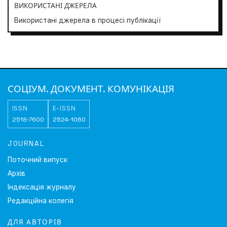
ВИКОРИСТАНІ ДЖЕРЕЛА
Використані джерела в процесі публікації
Society. Document. Communication
СОЦІУМ. ДОКУМЕНТ. КОМУНІКАЦІЯ
ISSN
E-ISSN
2518-7600
2524-1060
JOURNAL
Поточний випуск
Архів
Індексація журналу
Редакційна колегія
ДЛЯ АВТОРІВ