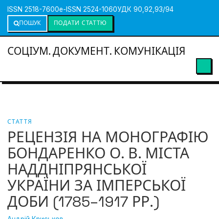
ISSN 2518-7600
e-ISSN 2524-1060
УДК 90,92,93/94
ПОШУК
ПОДАТИ СТАТТЮ
СОЦІУМ. ДОКУМЕНТ. КОМУНІКАЦІЯ
СТАТТЯ
РЕЦЕНЗІЯ НА МОНОГРАФІЮ
БОНДАРЕНКО О. В. МІСТА
НАДДНІПРЯНСЬКОЇ
УКРАЇНИ ЗА ІМПЕРСЬКОЇ
ДОБИ (1785–1917 РР.)
Андрій Криськов