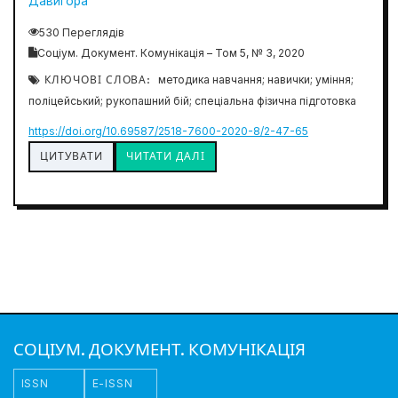
Давигора
530 Переглядів
Соціум. Документ. Комунікація – Том 5, № 3, 2020
КЛЮЧОВІ СЛОВА:
методика навчання; навички; уміння;
поліцейський; рукопашний бій; спеціальна фізична підготовка
https://doi.org/10.69587/2518-7600-2020-8/2-47-65
ЦИТУВАТИ
ЧИТАТИ ДАЛІ
СОЦІУМ. ДОКУМЕНТ. КОМУНІКАЦІЯ
ISSN
E-ISSN